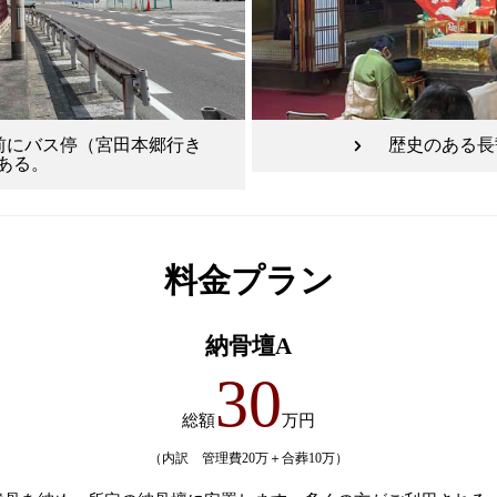
前にバス停（宮田本郷行き
歴史のある長
ある。
料金プラン
納骨壇A
30
総額
万円
（内訳 管理費20万＋合葬10万）