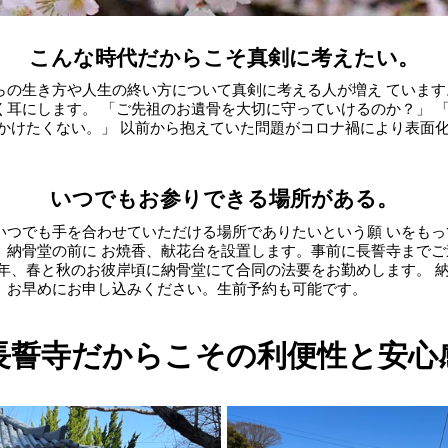
こんな時代だからこそ真剣に考えたい。
らの生き方や人生の終い方について真剣に考える人が増え ていま
く耳にします。 「ご先祖のお遺骨を大切に守っていけるのか？」 
をかけたくない。」 以前から抱えていた問題がコロナ禍により表面
いつでもお参りできる場所がある。
いつでも手を合わせていただける場所でありたいという願 いをも
、納骨堂の前に お焼香、献花台を設置します。事前に長誓寺まで
毎年、春と秋のお彼岸頃に納骨堂にて合同の法要をお勤めします。 
、お早めにお申し込みください。生前予約も可能です。
長誓寺だからこその利便性と安心