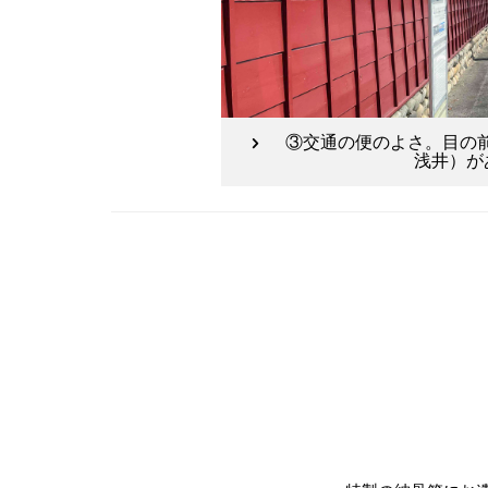
③交通の便のよさ。目の
浅井）が